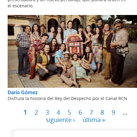
el escenario.
Darío Gómez
Disfruta la historia del Rey del Despecho por el Canal RCN.
Página
1
Página
2
Página
3
Página
4
Página
5
Página
6
Página
7
Página
8
Página
9
…
Páginas
siguiente ›
Última
última »
Paginación
página