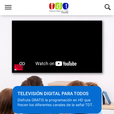
TELEVISIÓN DIGITAL PARA TODOS
Disfruta GRATIS la programación en HD que
frecen los diferentes canales de la señal TDT.