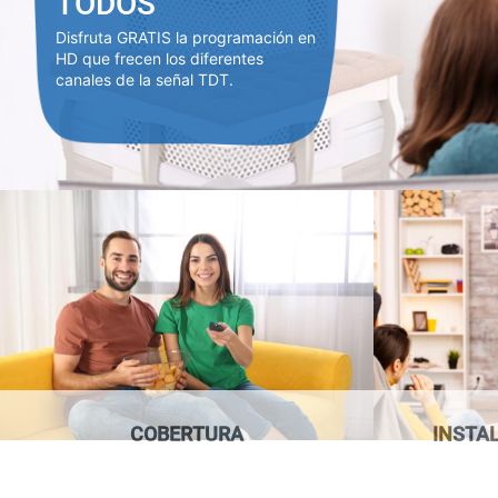
TODOS
Disfruta GRATIS la programación en
HD que frecen los diferentes
canales de la señal TDT.
COBERTURA
INSTA