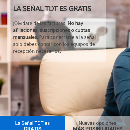
LA SEÑAL TDT ES GRATIS
¡Olvídate de las facturas!
No hay
afiliaciones, suscripciones o cuotas
mensuales
. Para conectarte a la señal
solo debes contar con los equipos de
recepción necesarios.
La Señal TDT es
Nuevas opciones
GRATIS
MÁS POSIBILIDADES